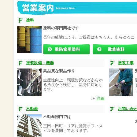
塗料
塗料の専門商社です
長年の経験により、ご提案はもちろん、あらゆるニ
塗装設備・機器
塗装工事
高品質な製品作り
生産性向上・環境対策などあらゆ
る角度から検討し、親身に対応し
ます。
≫
詳細
不動産
お問い合
不動産部門では
三田・田町エリアに賃貸オフィス
ビルを展開しております。