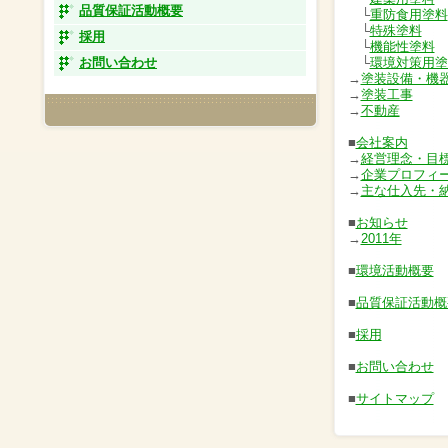
品質保証活動概要
└
重防食用塗料
└
特殊塗料
採用
└
機能性塗料
お問い合わせ
└
環境対策用塗
→
塗装設備・機
→
塗装工事
→
不動産
■
会社案内
→
経営理念・目
→
企業プロフィ
→
主な仕入先・
■
お知らせ
→
2011年
■
環境活動概要
■
品質保証活動概
■
採用
■
お問い合わせ
■
サイトマップ