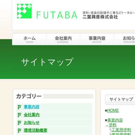
サイトマップ
サイトマップ
事業内容
■
HOME
会社案内
■
事業内容
お知らせ
→
塗料
└
工業用塗料
環境活動概要
└
建築用塗料